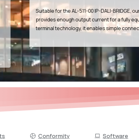
Suitable for the AL-511-00 IP-DALI-BRIDGE, 
provides enough output current for a fully equ
terminal technology, it enables simple connecti
ts
Conformity
Software