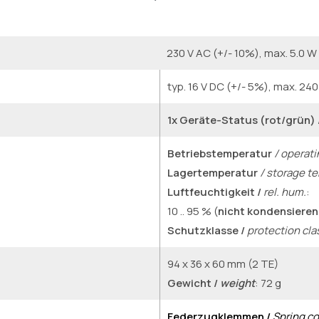
230 V AC (+/- 10%), max. 5.0 W
typ. 16 V DC (+/- 5%), max. 24
1x Geräte-Status (rot/grün) 
Betriebstemperatur
/ operat
Lagertemperatur
/ storage t
Luftfeuchtigkeit /
rel. hum.
:
10 .. 95 % (
nicht kondensieren
Schutzklasse /
protection cla
94 x 36 x 60 mm (2 TE)
Gewicht /
weight
: 72 g
Federzugklemmen /
Spring c