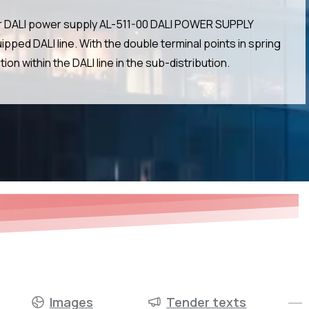
our DALI power supply AL-511-00 DALI POWER SUPPLY
ipped DALI line. With the double terminal points in spring
on within the DALI line in the sub-distribution.
Images
Tender texts