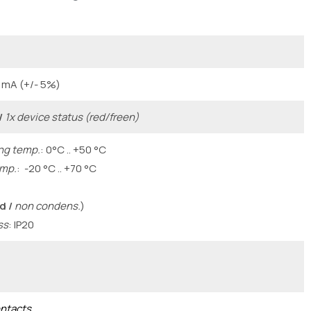
0 mA (+/- 5%)
/
1x device status (red/freen)
ing temp.
: 0°C .. +50 °C
emp.
: -20 °C .. +70 °C
d /
non condens.
)
ss
: IP20
ontacts