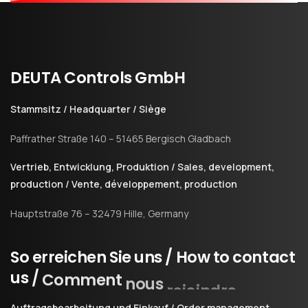
DEUTA
Controls
GmbH
Stammsitz / Headquarter / Siège
Paffrather Straße 140 – 51465 Bergisch Gladbach
Vertrieb, Entwicklung, Produktion / Sales, development,
production / Vente, développement, production
Hauptstraße 76 – 32479 Hille, Germany
So
erreichen
Sie
uns
/
How
to
contact
us
/
Comment
nous
rejoindre
Auftragsbearbeitung und Einkauf / Order management