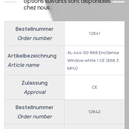
options suivants sont disponibles
chez nous :
Bestellnummer
12841
Order number
AL-444-00-868 EnoSense
Artikelbezeichnung
Window white / CE (868,3
Article name
MHz)
Zulassung
CE
Approval
Bestellnummer
12842
Order number