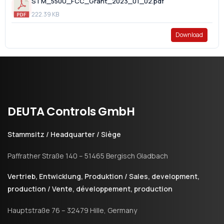
STM_550U_FCC_Grant_2023_01_02.pdf
222.39 KB
Download
DEUTA
Controls
GmbH
Stammsitz / Headquarter / Siège
Paffrather Straße 140 – 51465 Bergisch Gladbach
Vertrieb, Entwicklung, Produktion / Sales, development,
production / Vente, développement, production
Hauptstraße 76 – 32479 Hille, Germany