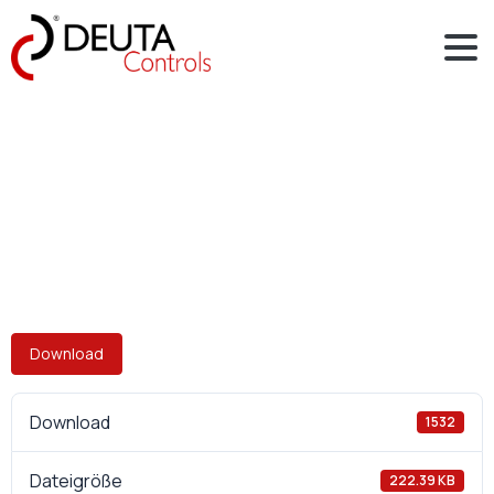
Download
Download
1532
Dateigröße
222.39 KB