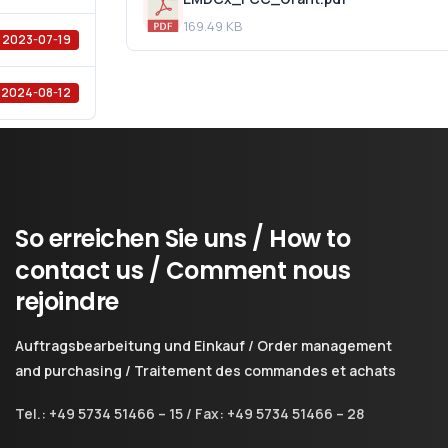
169.49 KB
2023-07-19
2024-08-12
So
erreichen
Sie
uns
/
How
to
contact
us
/
Comment
nous
rejoindre
Auftragsbearbeitung und Einkauf / Order management
and purchasing / Traitement des commandes et achats
Tel.: +49 5734 51466 – 15 / Fax: +49 5734 51466 – 28