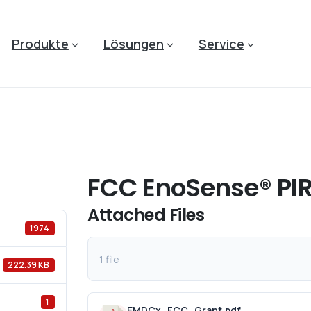
Produkte
Lösungen
Service
FCC EnoSense® PIR
Attached Files
1974
1 file
222.39 KB
1
EMDCx_FCC_Grant.pdf