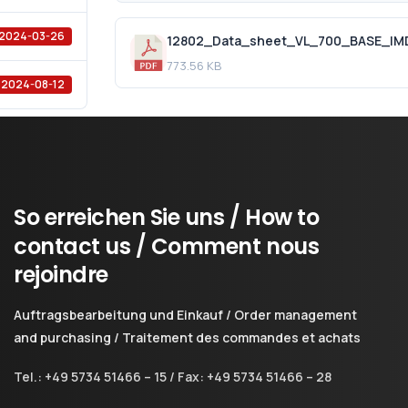
2024-03-26
12802_Data_sheet_VL_700_BASE_IM
773.56 KB
2024-08-12
So
erreichen
Sie
uns
/
How
to
contact
us
/
Comment
nous
rejoindre
Auftragsbearbeitung und Einkauf / Order management
and purchasing / Traitement des commandes et achats
Tel.: +49 5734 51466 – 15 / Fax: +49 5734 51466 – 28