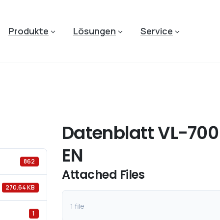
Produkte
Lösungen
Service
Datenblatt VL-700
EN
862
Attached Files
270.64 KB
1 file
1