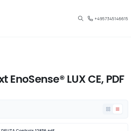
+4957345146615
t EnoSense® LUX CE, PDF
 DEUTA Controls 12836.pdf