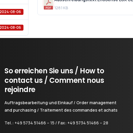
128.1 KB
2024-08-06
2024-08-06
So
erreichen
Sie
uns
/
How
to
contact
us
/
Comment
nous
rejoindre
Auftragsbearbeitung und Einkauf / Order management
and purchasing / Traitement des commandes et achats
Tel.: +49 5734 51466 – 15 / Fax: +49 5734 51466 – 28