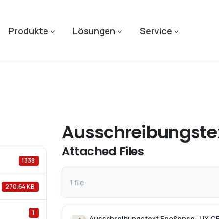
Produkte
Lösungen
Service
Ausschreibungstex
Attached Files
1338
1 file
270.64 KB
1
Ausschreibungstext EnoSense LUX CE