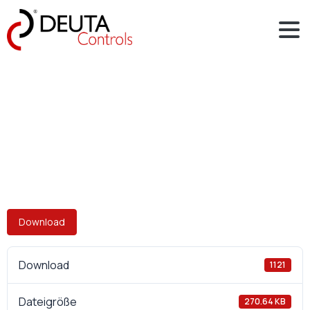
Download
Download
1121
Dateigröße
270.64 KB