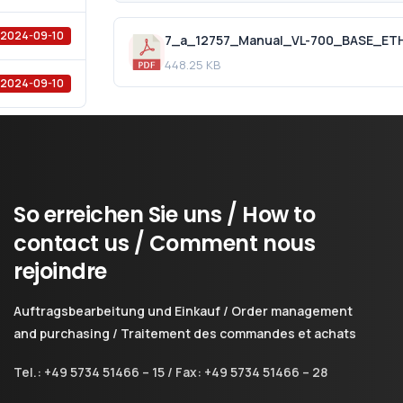
2024-09-10
7_a_12757_Manual_VL-700_BASE_ET
448.25 KB
2024-09-10
So
erreichen
Sie
uns
/
How
to
contact
us
/
Comment
nous
rejoindre
Auftragsbearbeitung und Einkauf / Order management
and purchasing / Traitement des commandes et achats
Tel.: +49 5734 51466 – 15 / Fax: +49 5734 51466 – 28