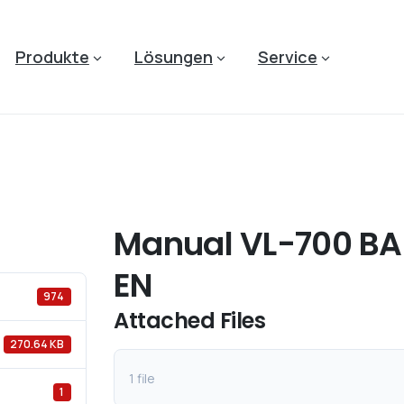
Produkte
Lösungen
Service
Manual VL-700 BAS
EN
974
Attached Files
270.64 KB
1 file
1