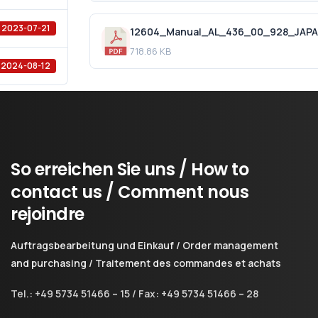
2023-07-21
718.86 KB
2024-08-12
So
erreichen
Sie
uns
/
How
to
contact
us
/
Comment
nous
rejoindre
Auftragsbearbeitung und Einkauf / Order management
and purchasing / Traitement des commandes et achats
Tel.: +49 5734 51466 – 15 / Fax: +49 5734 51466 – 28