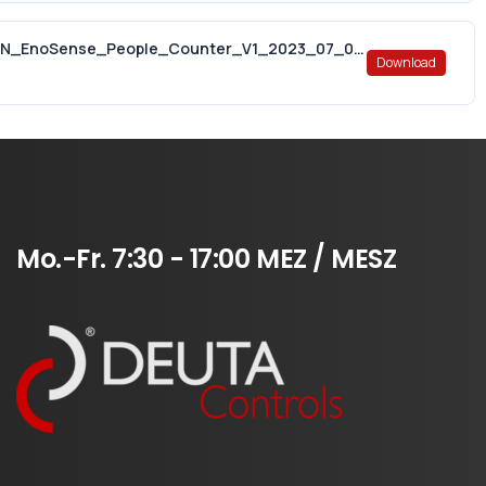
12604_Manual_AL_436_00_928_JAPAN_EnoSense_People_Counter_V1_2023_07_07.pdf
Download
Mo.-Fr.
7:30
-
17:00
MEZ
/
MESZ