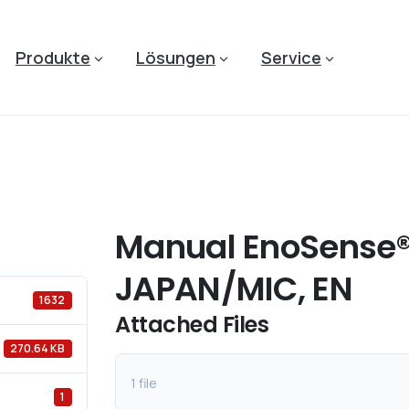
Produkte
Lösungen
Service
Manual EnoSense®
JAPAN/MIC, EN
1632
Attached Files
270.64 KB
1 file
1