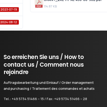
114.87 KB
2023-07-19
2024-08-12
So
erreichen
Sie
uns
/
How
to
contact
us
/
Comment
nous
rejoindre
Auftragsbearbeitung und Einkauf / Order management
and purchasing / Traitement des commandes et achats
Tel.: +49 5734 51466 – 15 / Fax: +49 5734 51466 – 28