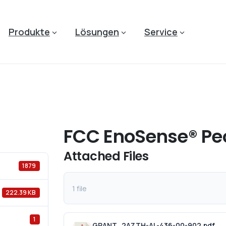
Produkte
Lösungen
Service
FCC EnoSense® Pe
Attached Files
1879
1 file
222.39 KB
1
GRANT_2AZTH-AL-436-00-902.pdf