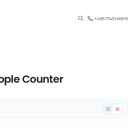
+4957345146615
ople Counter