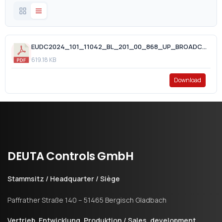
EUDC2024_101_11042_BL_201_00_868_UP_BROADCAST_2024_01_16.pdf
619.18 KB
Download
DEUTA
Controls
GmbH
Stammsitz / Headquarter / Siège
Paffrather Straße 140 – 51465 Bergisch Gladbach
Vertrieb, Entwicklung, Produktion / Sales, development,