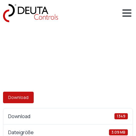
Download
Download
1349
Dateigröße
3.09 MB