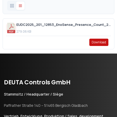
EUDC2025_201_12853_EnoSense_Presence_Count_2025_02_28_signed.pdf
279.06 KB
Download
DEUTA
Controls
GmbH
Stammsitz / Headquarter / Siège
Paffrather Straße 140 – 51465 Bergisch Gladbach
Vertrieb, Entwicklung, Produktion / Sales, development,