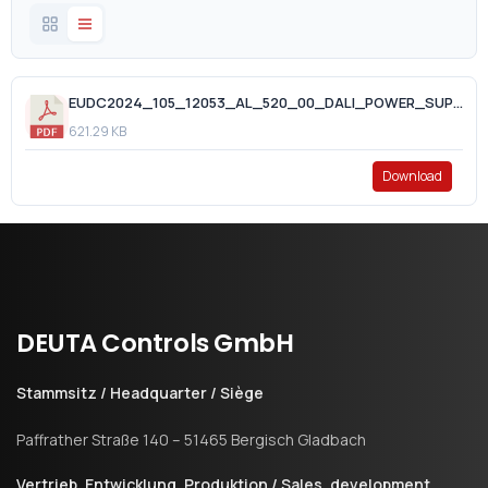
EUDC2024_105_12053_AL_520_00_DALI_POWER_SUPPLY_2024_01_17.pdf
621.29 KB
Download
DEUTA
Controls
GmbH
Stammsitz / Headquarter / Siège
Paffrather Straße 140 – 51465 Bergisch Gladbach
Vertrieb, Entwicklung, Produktion / Sales, development,