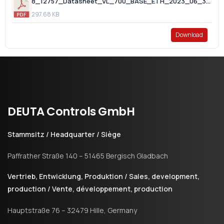
8_12757_Datasheet_VL_700_BASE_ETH_2023_06_30.pdf
297.68 KB
Download
DEUTA
Controls
GmbH
Stammsitz / Headquarter / Siège
Paffrather Straße 140 – 51465 Bergisch Gladbach
Vertrieb, Entwicklung, Produktion / Sales, development,
production / Vente, développement, production
Hauptstraße 76 – 32479 Hille, Germany