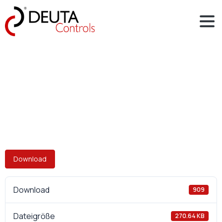
Download
Download
909
Dateigröße
270.64 KB