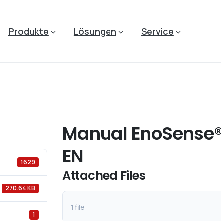
Produkte
Lösungen
Service
Manual EnoSense® 
EN
1629
Attached Files
270.64 KB
1 file
1