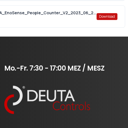
12537_Manual_AL_436_00_921_KOREA_EnoSense_People_Counter_V2_2023_06_26.pdf
Download
Mo.-Fr.
7:30
-
17:00
MEZ
/
MESZ