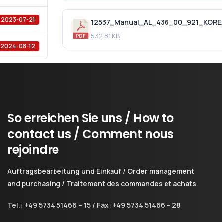
2023-07-21
532.81 KB
2024-08-12
So
erreichen
Sie
uns
/
How
to
contact
us
/
Comment
nous
rejoindre
Auftragsbearbeitung und Einkauf / Order management
and purchasing / Traitement des commandes et achats
Tel.: +49 5734 51466 – 15 / Fax: +49 5734 51466 – 28