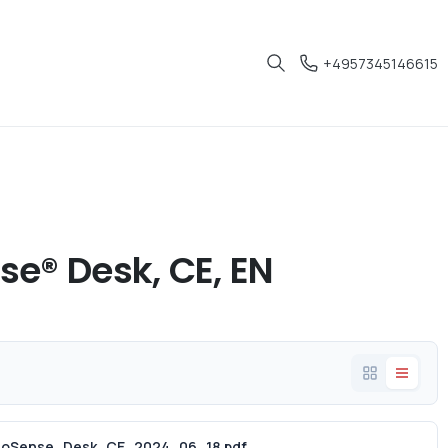
+4957345146615
se® Desk, CE, EN
noSense_Desk_CE_2024_06_18.pdf