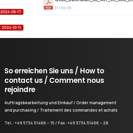
317.66 KB
2024-06-17
2024-10-11
So
erreichen
Sie
uns
/
How
to
contact
us
/
Comment
nous
rejoindre
Auftragsbearbeitung und Einkauf / Order management
and purchasing / Traitement des commandes et achats
Tel.: +49 5734 51466 – 15 / Fax: +49 5734 51466 – 28