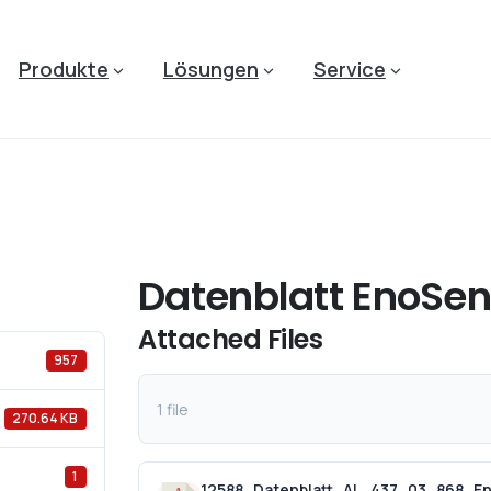
Produkte
Lösungen
Service
Datenblatt EnoSen
Attached Files
957
1 file
270.64 KB
1
12588_Datenblatt_AL_437_03_868_E